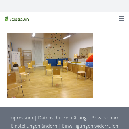
Impressum
|
Datenschutzerklärung
|
Privatsphäre-
Einstellungen ändern
|
Einwilligungen widerrufen