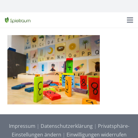
Impressum
|
Datenschutzerklärung
|
Privatsphäre-
Einstellungen ändern
|
Einwilligungen widerrufen