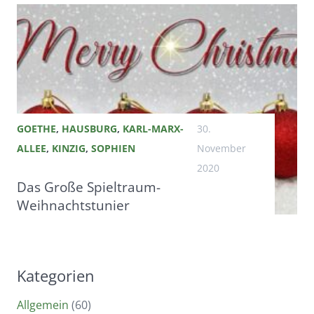
GOETHE
,
HAUSBURG
,
KARL-MARX-
30.
ALLEE
,
KINZIG
,
SOPHIEN
November
2020
Das Große Spieltraum-
Weihnachtstunier
Kategorien
Allgemein
(60)